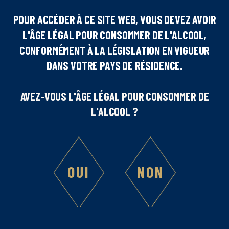
Caraïbos – à travers des cocktails exceptionnels.
Nous remercions également nos partenaires de nous
POUR ACCÉDER À CE SITE WEB, VOUS DEVEZ AVOIR
avoir rejoints et d’avoir partagé ce moment privilégié.
L'ÂGE LÉGAL POUR CONSOMMER DE L'ALCOOL,
CONFORMÉMENT À LA LÉGISLATION EN VIGUEUR
Félicitations à Ned Ratcliffe du Royaume-Uni,
DANS VOTRE PAYS DE RÉSIDENCE.
vainqueur de l’édition 2024, ainsi qu’à Justin Levaughn
des États-Unis (2e place), et Filipe Sustelo du Portugal
AVEZ-VOUS L'ÂGE LÉGAL POUR CONSOMMER DE
(3e place). Une mention spéciale à Benoît Guerrin, de
L'ALCOOL ?
France, qui a reçu le prix du favori du public.
Rendez-vous l’année prochaine pour une nouvelle
édition incroyable !
OUI
NON
Crédits photos : ForGeorges