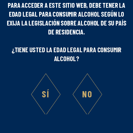
PARA ACCEDER A ESTE SITIO WEB, DEBE TENER LA
EDAD LEGAL PARA CONSUMIR ALCOHOL SEGÚN LO
EXIJA LA LEGISLACIÓN SOBRE ALCOHOL DE SU PAÍS
Número de personas
DE RESIDENCIA.
1
¿TIENE USTED LA EDAD LEGAL PARA CONSUMIR
Dificultad
ALCOHOL?
Ingredientes :
SÍ
NO
2
cl of Marie Brizard® Watermelon Liqueur
4
cl of strawberry juice
Champagne
Ice cubes