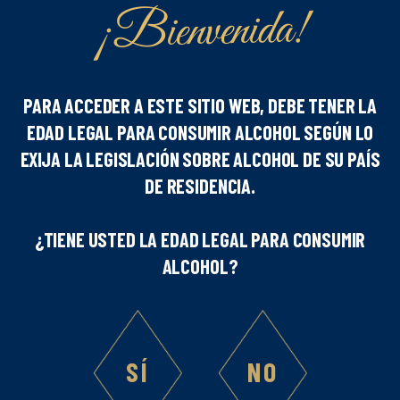
¡Bienvenida!
PARA ACCEDER A ESTE SITIO WEB, DEBE TENER LA
EDAD LEGAL PARA CONSUMIR ALCOHOL SEGÚN LO
Número de personas
EXIJA LA LEGISLACIÓN SOBRE ALCOHOL DE SU PAÍS
DE RESIDENCIA.
1
¿TIENE USTED LA EDAD LEGAL PARA CONSUMIR
Dificultad
ALCOHOL?
Ingredientes :
SÍ
NO
3
cl Cacao marrón Marie Brizard