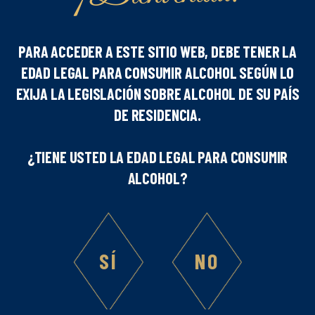
PARA ACCEDER A ESTE SITIO WEB, DEBE TENER LA
EDAD LEGAL PARA CONSUMIR ALCOHOL SEGÚN LO
Número de personas
EXIJA LA LEGISLACIÓN SOBRE ALCOHOL DE SU PAÍS
DE RESIDENCIA.
1
¿TIENE USTED LA EDAD LEGAL PARA CONSUMIR
Dificultad
ALCOHOL?
Ingredientes :
SÍ
NO
3
cl Sirope a elegir entre Canela / Chocolate / Vainilla /
Avellana / Caramelo / Caramelo Salado
6
cl de leche