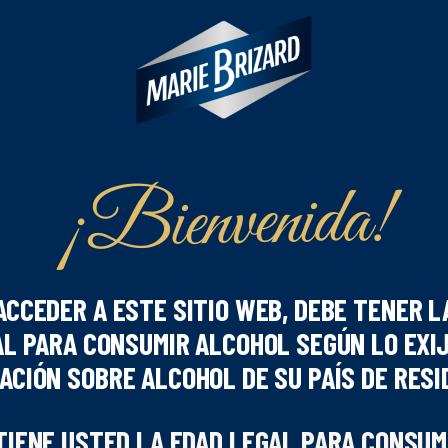
¡Comparte!
¡Bienvenida!
ACCEDER A ESTE SITIO WEB, DEBE TENER L
L PARA CONSUMIR ALCOHOL SEGÚN LO EXI
ACIÓN SOBRE ALCOHOL DE SU PAÍS DE RESI
TIENE USTED LA EDAD LEGAL PARA CONSUM